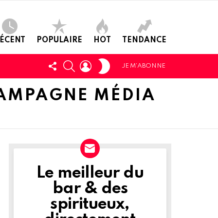
ÉCENT
POPULAIRE
HOT
TENDANCE
SWITCH
SUIVEZ-
CHERCHER
LOGIN
JE M’ABONNE
SKIN
NOUS
CAMPAGNE MÉDIA
Le meilleur du
NEWSLETTER
bar & des
spiritueux,