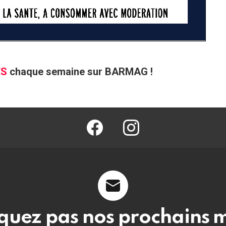
ÉS
chaque semaine sur BARMAG !
facebook
@barmag.fr
uez pas nos prochains 