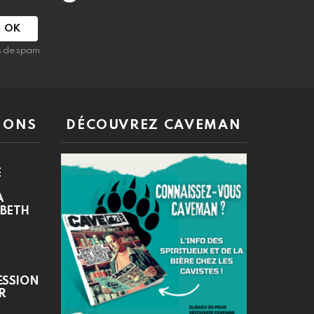
as de spam
IONS
DÉCOUVREZ CAVEMAN
E
A
ABETH
ESSION
R