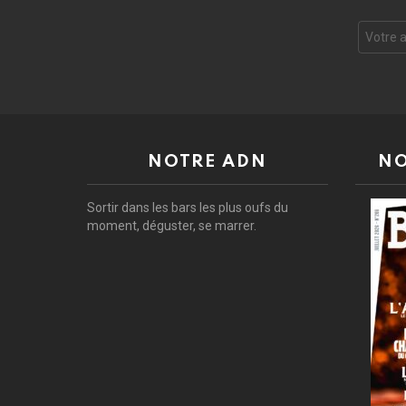
Adresse
e-
mail
:
NOTRE ADN
NO
Sortir dans les bars les plus oufs du
moment, déguster, se marrer.