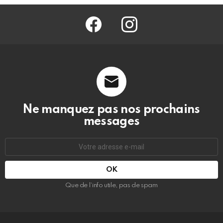
facebook
@barmag.fr
Ne manquez pas nos prochains
messages
Adresse
e-
mail
:
Que de l’info utile, pas de spam