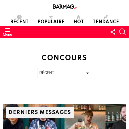
RÉCENT
POPULAIRE
HOT
TENDANCE
SUIVE
C
Menu
NOUS
CONCOURS
DERNIERS MESSAGES