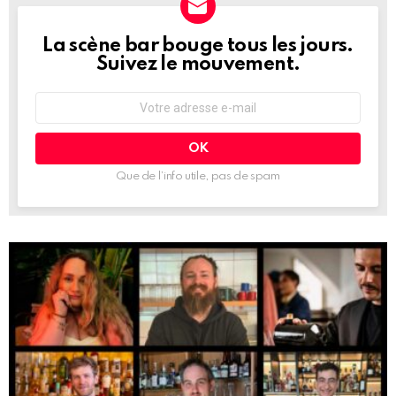
La scène bar bouge tous les jours.
NEWSLETTER
Suivez le mouvement.
Adresse
e-
mail
:
Que de l’info utile, pas de spam