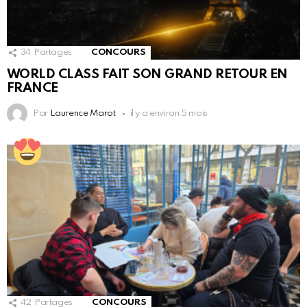
34
Partages
CONCOURS
WORLD CLASS FAIT SON GRAND RETOUR EN
FRANCE
Par
Laurence Marot
il y a environ 5 mois
42
Partages
CONCOURS