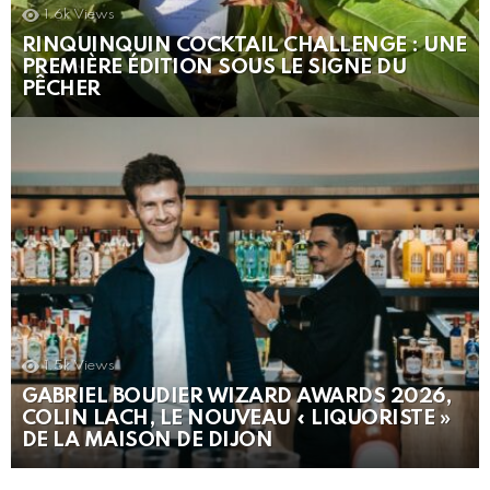
1.6k
Views
RINQUINQUIN COCKTAIL CHALLENGE : UNE
PREMIÈRE ÉDITION SOUS LE SIGNE DU
PÊCHER
1.5k
Views
GABRIEL BOUDIER WIZARD AWARDS 2026,
COLIN LACH, LE NOUVEAU « LIQUORISTE »
DE LA MAISON DE DIJON