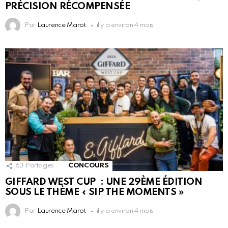
PRÉCISION RÉCOMPENSÉE
Par
Laurence Marot
il y a environ 4 mois
63
Partages
CONCOURS
GIFFARD WEST CUP : UNE 29ÈME ÉDITION
SOUS LE THÈME « SIP THE MOMENTS »
Par
Laurence Marot
il y a environ 4 mois