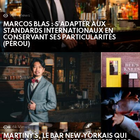
957
Views
MARCOS BLAS : S’ADAPTER AUX
STANDARDS INTERNATIONAUX EN
CONSERVANT SES PARTICULARITÉS
(PÉROU)
1.6k
Views
MARTINY’S, LE BAR NEW-YORKAIS QUI