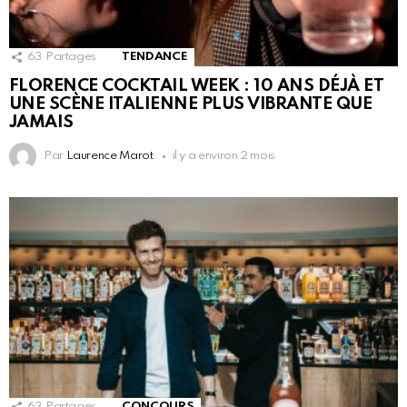
63
Partages
TENDANCE
FLORENCE COCKTAIL WEEK : 10 ANS DÉJÀ ET
UNE SCÈNE ITALIENNE PLUS VIBRANTE QUE
JAMAIS
Par
Laurence Marot
il y a environ 2 mois
63
Partages
CONCOURS