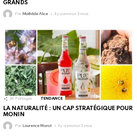
GRANDS
Par
Mathilde Alice
il y a environ 3 mois
34
Partages
TENDANCE
LA NATURALITÉ : UN CAP STRATÉGIQUE POUR
MONIN
Par
Laurence Marot
il y a environ 3 mois