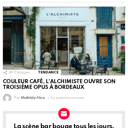
38
Partages
TENDANCE
COULEUR CAFÉ, L’ALCHIMISTE OUVRE SON
TROISIÈME OPUS À BORDEAUX
Par
Mathilde Alice
il y a environ un mois
La scène bar bouge tous les jours.
NEWSLETTER