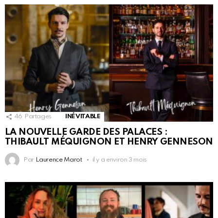
46
Partages
INÉVITABLE
LA NOUVELLE GARDE DES PALACES :
THIBAULT MÉQUIGNON ET HENRY GENNESON
Par
Laurence Marot
il y a environ 3 mois