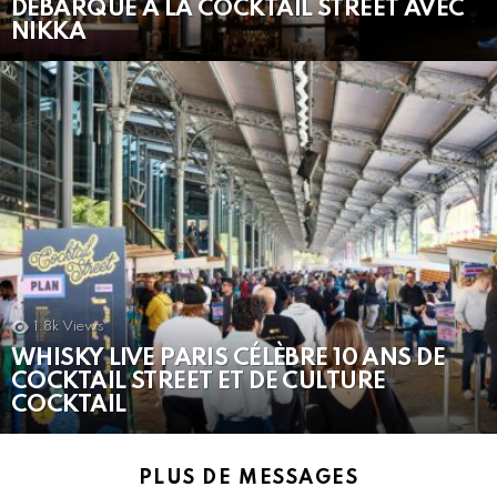
DÉBARQUE À LA COCKTAIL STREET AVEC
NIKKA
1.8k
Views
WHISKY LIVE PARIS CÉLÈBRE 10 ANS DE
COCKTAIL STREET ET DE CULTURE
COCKTAIL
PLUS DE MESSAGES