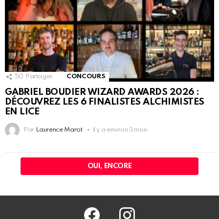
50
Partages
CONCOURS
GABRIEL BOUDIER WIZARD AWARDS 2026 :
DÉCOUVREZ LES 6 FINALISTES ALCHIMISTES
EN LICE
Par
Laurence Marot
il y a environ 3 mois
OUI, ENCORE
facebook
@barmag.fr