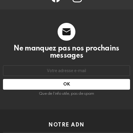
Ne manquez pas nos prochains
messages
Adresse
e-
mail
:
Que de l’info utile, pas de spam
NOTRE ADN