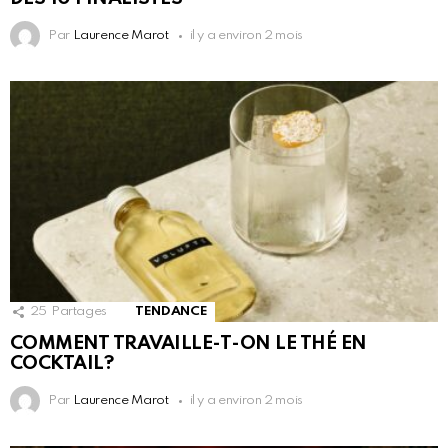
Par
Laurence Marot
il y a environ 2 mois
25
Partages
TENDANCE
COMMENT TRAVAILLE-T-ON LE THÉ EN
COCKTAIL?
Par
Laurence Marot
il y a environ 2 mois