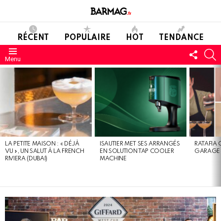
RÉCENT
POPULAIRE
HOT
TENDANCE
SUIVE
C
Menu
NOUS
DERNIERS
MESSAGES
LA PETITE MAISON : « DÉJÀ
ISAUTIER MET SES ARRANGÉS
RATAFIA 
VU », UN SALUT À LA FRENCH
EN SOLUTION TAP COOLER
GARAGE 
RIVIERA (DUBAI)
MACHINE