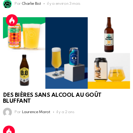
Par
Charlie Bist
il y a environ 3 mois
DES BIÈRES SANS ALCOOL AU GOÛT
BLUFFANT
Par
Laurence Marot
il y a 2 ans