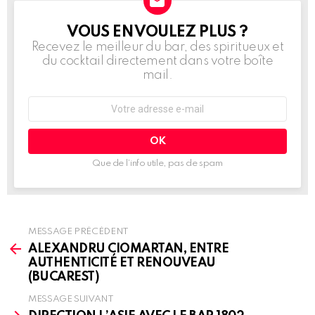
VOUS EN VOULEZ PLUS ?
NEWSLETTER
Recevez le meilleur du bar, des spiritueux et
du cocktail directement dans votre boîte
mail.
Adresse
e-
mail
:
Que de l’info utile, pas de spam
MESSAGE PRÉCÉDENT
See
more
ALEXANDRU CIOMARTAN, ENTRE
AUTHENTICITÉ ET RENOUVEAU
(BUCAREST)
MESSAGE SUIVANT