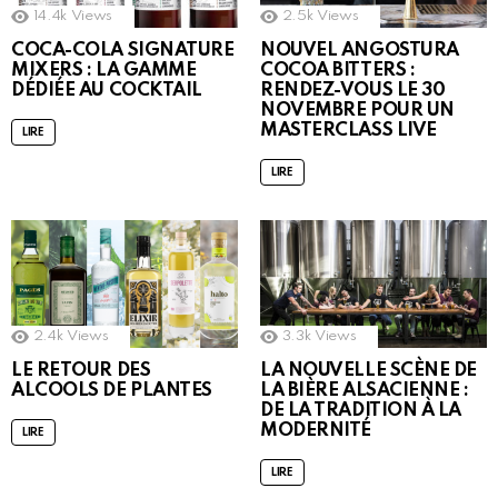
14.4k
Views
2.5k
Views
COCA-COLA SIGNATURE
NOUVEL ANGOSTURA
MIXERS : LA GAMME
COCOA BITTERS :
DÉDIÉE AU COCKTAIL
RENDEZ-VOUS LE 30
NOVEMBRE POUR UN
MASTERCLASS LIVE
LIRE
LIRE
2.4k
Views
3.3k
Views
LE RETOUR DES
LA NOUVELLE SCÈNE DE
ALCOOLS DE PLANTES
LA BIÈRE ALSACIENNE :
DE LA TRADITION À LA
MODERNITÉ
LIRE
LIRE