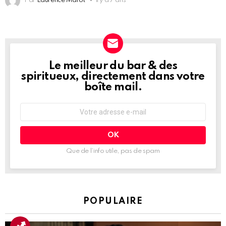
Par
Laurence Marot
il y a 7 ans
Le meilleur du bar & des
NEWSLETTER
spiritueux, directement dans votre
boîte mail.
Adresse
e-
mail
:
Que de l’info utile, pas de spam
POPULAIRE