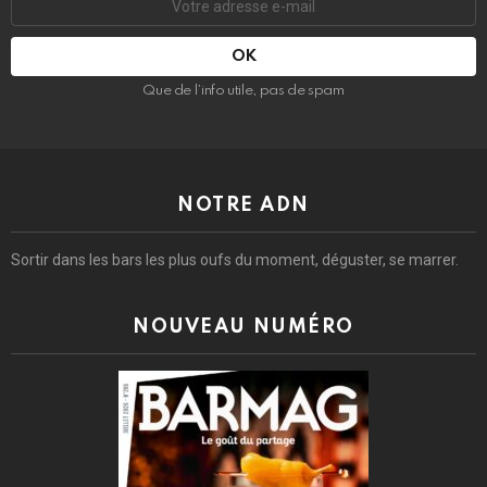
e-
mail
:
Que de l’info utile, pas de spam
NOTRE ADN
Sortir dans les bars les plus oufs du moment, déguster, se marrer.
NOUVEAU NUMÉRO