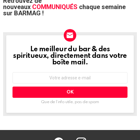
Retrouvez de
nouveaux
COMMUNIQUÉS
chaque semaine
sur BARMAG !
Le meilleur du bar & des
NEWSLETTER
spiritueux, directement dans votre
boîte mail.
Adresse
e-
mail
:
Que de l’info utile, pas de spam
facebook
@barmag.fr