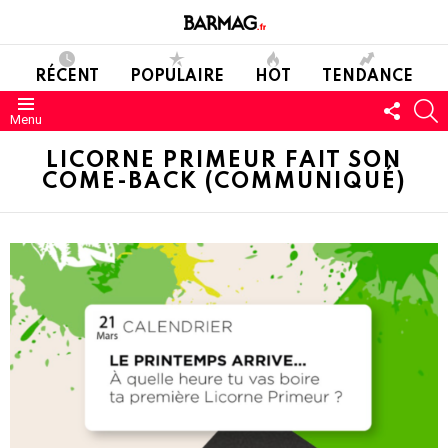
RÉCENT
POPULAIRE
HOT
TENDANCE
SUIVE
C
Menu
NOUS
LICORNE PRIMEUR FAIT SON
COME-BACK (COMMUNIQUÉ)