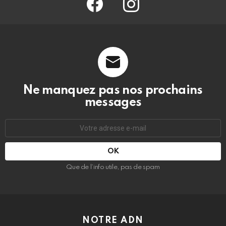
Ne manquez pas nos prochains
messages
Adresse
e-
mail
:
Que de l’info utile, pas de spam
NOTRE ADN