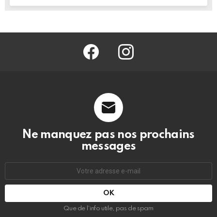
facebook
@barmag.fr
Ne manquez pas nos prochains
messages
Adresse
e-
mail
:
Que de l’info utile, pas de spam