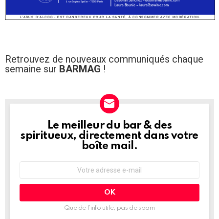
Retrouvez de nouveaux communiqués chaque
semaine sur
BARMAG
!
Le meilleur du bar & des
NEWSLETTER
spiritueux, directement dans votre
boîte mail.
Adresse
e-
mail
:
Que de l’info utile, pas de spam