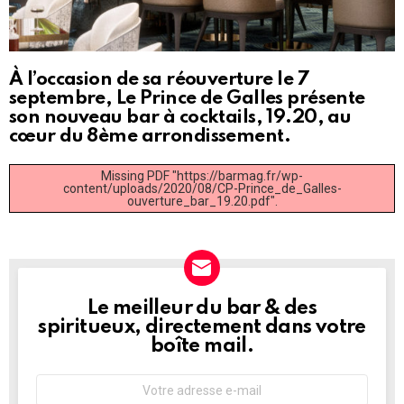
À l’occasion de sa réouverture le 7
septembre, Le Prince de Galles présente
son nouveau bar à cocktails, 19.20, au
cœur du 8ème arrondissement.
Missing PDF "https://barmag.fr/wp-
content/uploads/2020/08/CP-Prince_de_Galles-
ouverture_bar_19.20.pdf".
Le meilleur du bar & des
NEWSLETTER
spiritueux, directement dans votre
boîte mail.
Adresse
e-