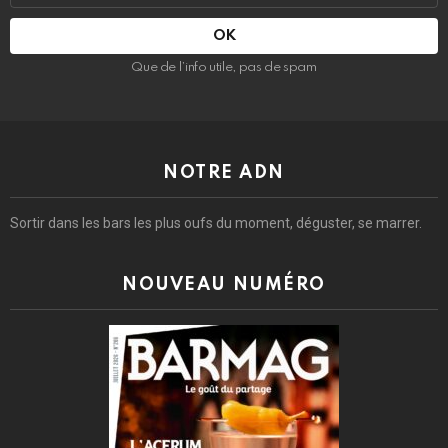
mail
:
Que de l’info utile, pas de spam
NOTRE ADN
Sortir dans les bars les plus oufs du moment, déguster, se marrer.
NOUVEAU NUMÉRO