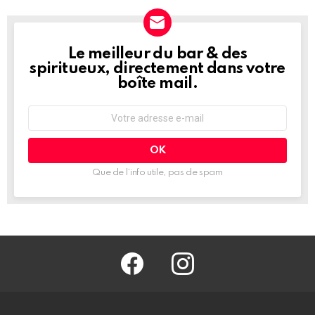
Le meilleur du bar & des
NEWSLETTER
spiritueux, directement dans votre
boîte mail.
Adresse
e-
mail
:
Que de l’info utile, pas de spam
facebook
@barmag.fr