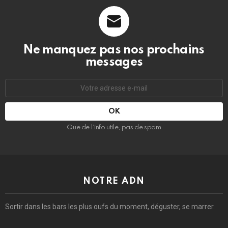
Ne manquez pas nos prochains
messages
Adresse
e-
mail
:
Que de l’info utile, pas de spam
NOTRE ADN
Sortir dans les bars les plus oufs du moment, déguster, se marrer.