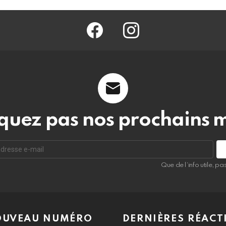
facebook
@barmag.fr
uez pas nos prochains 
Que de l’info utile, p
UVEAU NUMÉRO
DERNIÈRES RÉACT