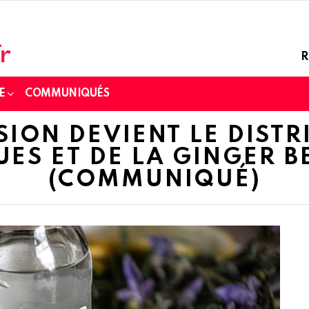
R
E
COMMUNIQUÉS
SION DEVIENT LE DISTR
ES ET DE LA GINGER B
(COMMUNIQUÉ)