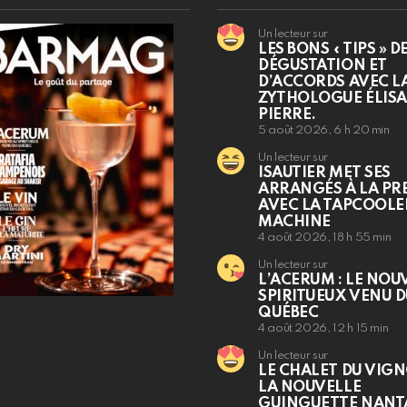
Un lecteur sur
LES BONS « TIPS » D
DÉGUSTATION ET
D’ACCORDS AVEC L
ZYTHOLOGUE ÉLIS
PIERRE.
5 août 2026, 6 h 20 min
Un lecteur sur
ISAUTIER MET SES
ARRANGÉS À LA PR
AVEC LA TAPCOOLE
MACHINE
4 août 2026, 18 h 55 min
Un lecteur sur
L’ACERUM : LE NOU
SPIRITUEUX VENU 
QUÉBEC
4 août 2026, 12 h 15 min
Un lecteur sur
LE CHALET DU VIGN
LA NOUVELLE
GUINGUETTE NANT