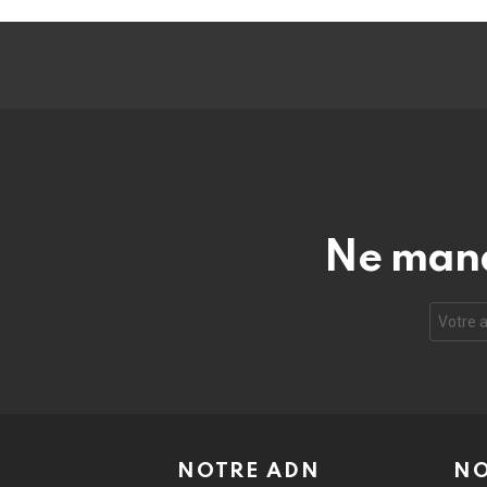
Ne manq
Adresse
e-
mail
:
NOTRE ADN
NO