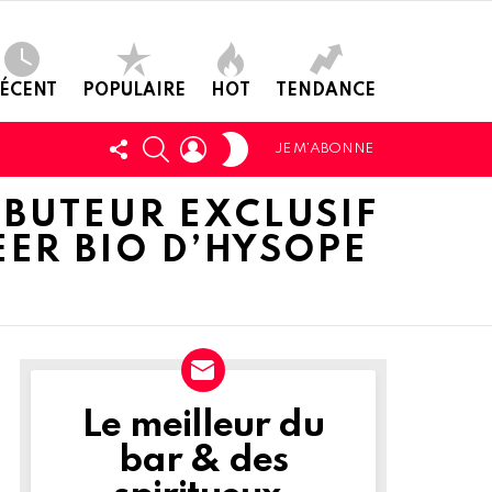
ÉCENT
POPULAIRE
HOT
TENDANCE
SWITCH
SUIVEZ-
CHERCHER
LOGIN
JE M’ABONNE
SKIN
NOUS
IBUTEUR EXCLUSIF
EER BIO D’HYSOPE
Le meilleur du
NEWSLETTER
bar & des