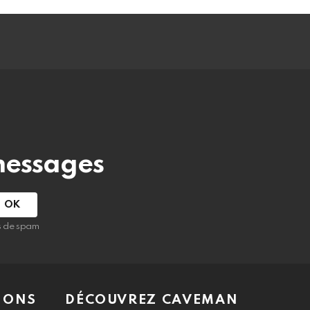
messages
as de spam
IONS
DÉCOUVREZ CAVEMAN