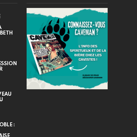
E
A
ABETH
ESSION
R
VEAU
DU
OBLE :
AISE