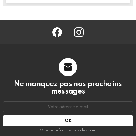
facebook
@barmag.fr
Ne manquez pas nos prochains
messages
Adresse
e-
mail
:
Que de l’info utile, pas de spam