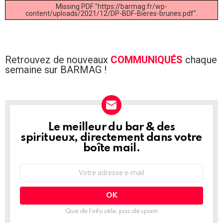
Missing PDF "https://barmag.fr/wp-
content/uploads/2021/12/DP-BDF-Bieres-brunes.pdf".
Retrouvez de nouveaux
COMMUNIQUÉS
chaque
semaine sur BARMAG !
Le meilleur du bar & des
NEWSLETTER
spiritueux, directement dans votre
boîte mail.
Adresse
e-
mail
:
Que de l’info utile, pas de spam