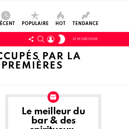
ÉCENT
POPULAIRE
HOT
TENDANCE
SWITCH
SUIVEZ-
CHERCHER
LOGIN
JE M’ABONNE
SKIN
NOUS
CCUPÉS PAR LA
 PREMIÈRES
Le meilleur du
NEWSLETTER
bar & des