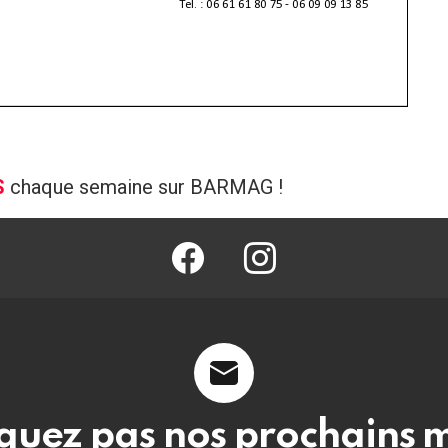
S
chaque semaine sur BARMAG !
facebook
@barmag.fr
uez pas nos prochains 