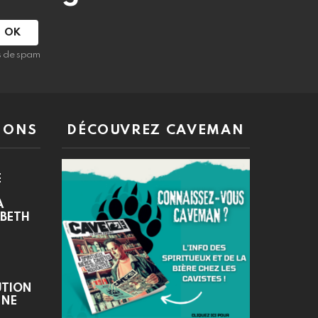
as de spam
IONS
DÉCOUVREZ CAVEMAN
E
A
ABETH
UTION
INE