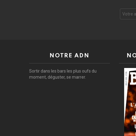
Adresse
e-
mail
:
NOTRE ADN
NO
Sortir dans les bars les plus oufs du
moment, déguster, se marrer.