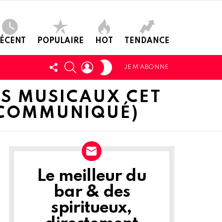
ÉCENT
POPULAIRE
HOT
TENDANCE
SWITCH
SUIVEZ-
CHERCHER
LOGIN
JE M’ABONNE
SKIN
NOUS
S MUSICAUX CET
 (COMMUNIQUÉ)
Le meilleur du
NEWSLETTER
bar & des
spiritueux,