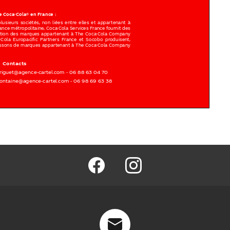
facebook
@barmag.fr