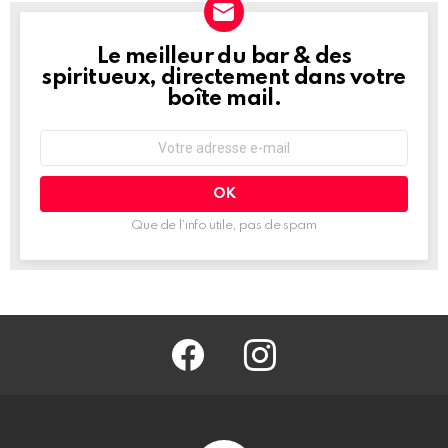
Le meilleur du bar & des
NEWSLETTER
spiritueux, directement dans votre
boîte mail.
Adresse
e-
mail
:
Que de l’info utile, pas de spam
facebook
@barmag.fr