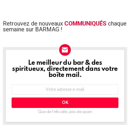
Retrouvez de nouveaux
COMMUNIQUÉS
chaque
semaine sur BARMAG !
Le meilleur du bar & des
NEWSLETTER
spiritueux, directement dans votre
boîte mail.
Adresse
e-
mail
:
Que de l’info utile, pas de spam