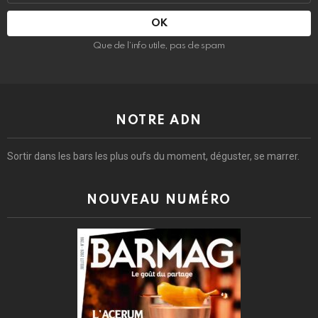
mail
:
Que de l’info utile, pas de spam
NOTRE ADN
Sortir dans les bars les plus oufs du moment, déguster, se marrer.
NOUVEAU NUMÉRO