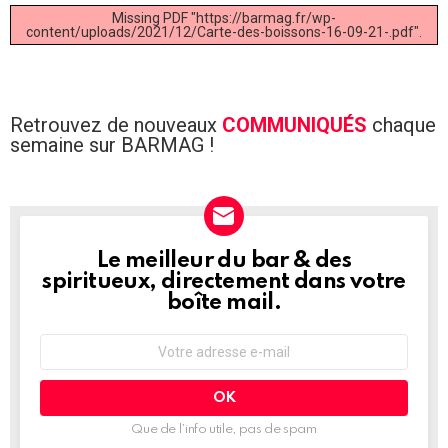
Missing PDF "https://barmag.fr/wp-
content/uploads/2021/12/Carte-des-boissons-16-09-21-.pdf".
Retrouvez de nouveaux
COMMUNIQUÉS
chaque
semaine sur BARMAG !
Le meilleur du bar & des
NEWSLETTER
spiritueux, directement dans votre
boîte mail.
Adresse
e-
mail
:
Que de l’info utile, pas de spam