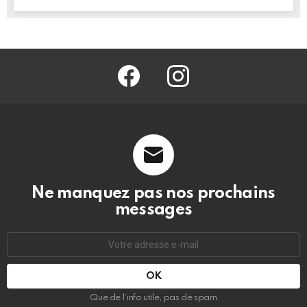
facebook
@barmag.fr
Ne manquez pas nos prochains
messages
Adresse
e-
mail
:
Que de l’info utile, pas de spam