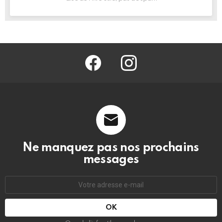
facebook
@barmag.fr
Ne manquez pas nos prochains
messages
Adresse
e-
mail
: