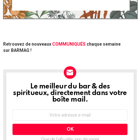
Retrouvez de nouveaux
COMMUNIQUÉS
chaque semaine
sur BARMAG !
Le meilleur du bar & des
NEWSLETTER
spiritueux, directement dans votre
boîte mail.
Adresse
e-
mail
:
Que de l’info utile, pas de spam