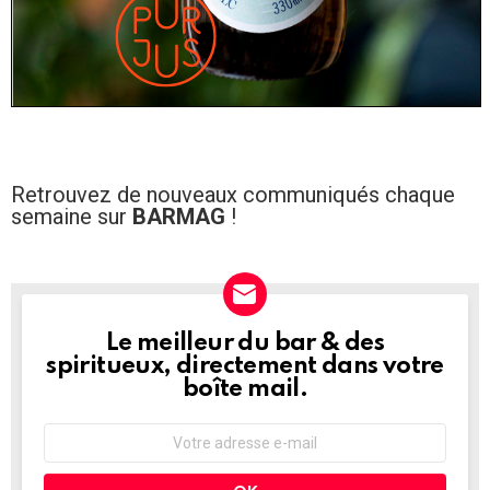
Retrouvez de nouveaux communiqués chaque
semaine sur
BARMAG
!
Le meilleur du bar & des
NEWSLETTER
spiritueux, directement dans votre
boîte mail.
Adresse
e-
mail
: