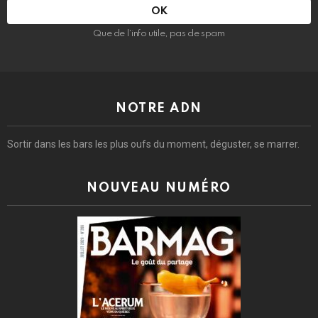
:
Que de l’info utile, pas de spam
NOTRE ADN
Sortir dans les bars les plus oufs du moment, déguster, se marrer.
NOUVEAU NUMÉRO