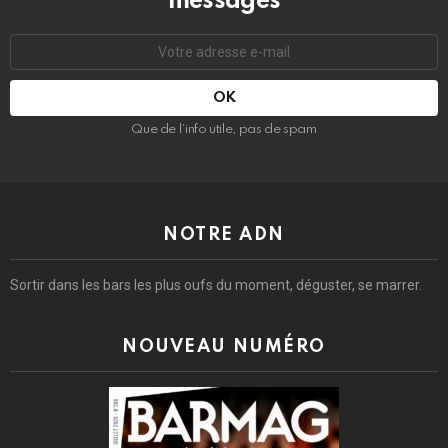
messages
Adresse
e-
mail
:
Que de l’info utile, pas de spam
NOTRE ADN
Sortir dans les bars les plus oufs du moment, déguster, se marrer.
NOUVEAU NUMÉRO