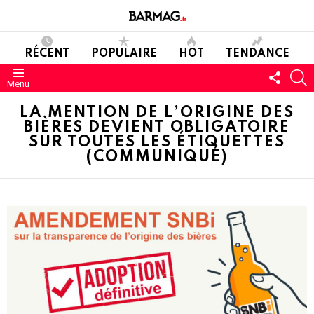
RÉCENT
POPULAIRE
HOT
TENDANCE
SUIVE
C
Menu
NOUS
LA MENTION DE L’ORIGINE DES
BIÈRES DEVIENT OBLIGATOIRE
SUR TOUTES LES ÉTIQUETTES
(COMMUNIQUÉ)