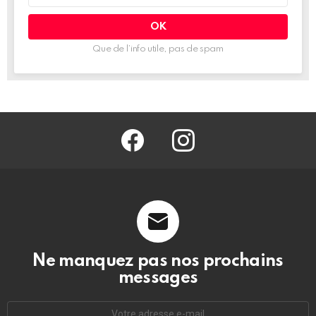
mail
:
Que de l’info utile, pas de spam
facebook
@barmag.fr
Ne manquez pas nos prochains
messages
Adresse