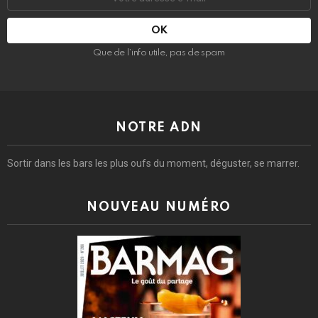
e-
mail
:
Que de l’info utile, pas de spam
NOTRE ADN
Sortir dans les bars les plus oufs du moment, déguster, se marrer.
NOUVEAU NUMÉRO