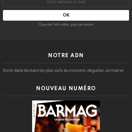
e-
mail
:
Que de l’info utile, pas de spam
NOTRE ADN
Sortir dans les bars les plus oufs du moment, déguster, se marrer.
NOUVEAU NUMÉRO