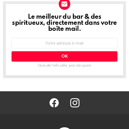
Le meilleur du bar & des
NEWSLETTER
spiritueux, directement dans votre
boîte mail.
Adresse
e-
mail
:
Que de l’info utile, pas de spam
facebook
@barmag.fr