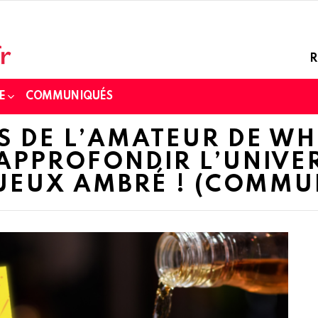
R
E
COMMUNIQUÉS
IS DE L’AMATEUR DE WH
APPROFONDIR L’UNIVE
TUEUX AMBRÉ ! (COMMU