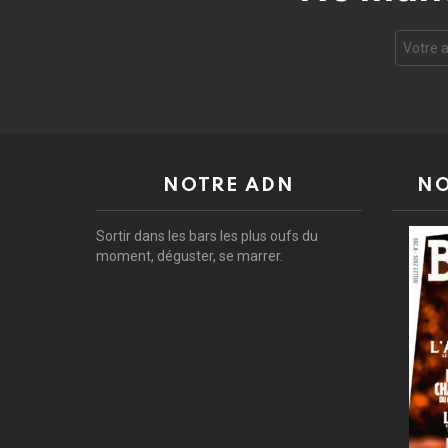
Adresse
e-
mail
:
NOTRE ADN
NO
Sortir dans les bars les plus oufs du
moment, déguster, se marrer.