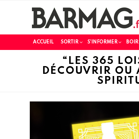
ACCUEIL
SORTIR
S’INFORMER
BOIR
“LES 365 LO
DÉCOUVRIR OU 
SPIRI