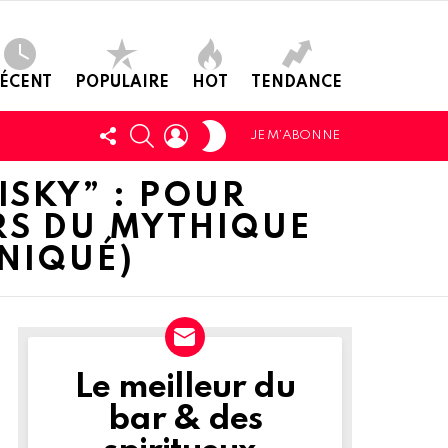
ÉCENT
POPULAIRE
HOT
TENDANCE
SWITCH
SUIVEZ-
CHERCHER
LOGIN
JE M’ABONNE
SKIN
NOUS
ISKY” : POUR
RS DU MYTHIQUE
NIQUÉ)
Le meilleur du
NEWSLETTER
bar & des