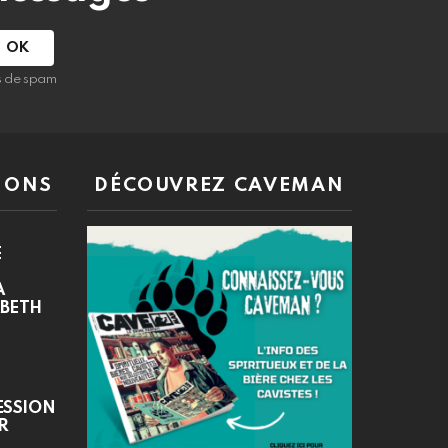
as de spam
IONS
DÉCOUVREZ CAVEMAN
E
A
ABETH
ESSION
R