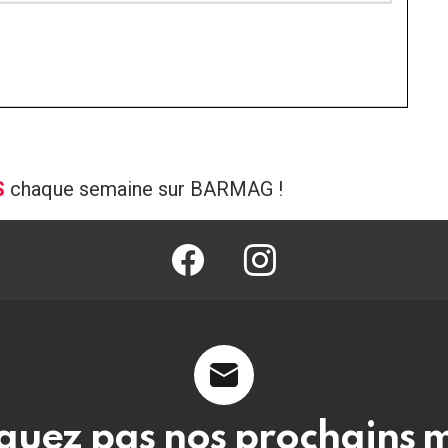
S
chaque semaine sur BARMAG !
facebook
@barmag.fr
uez pas nos prochains 