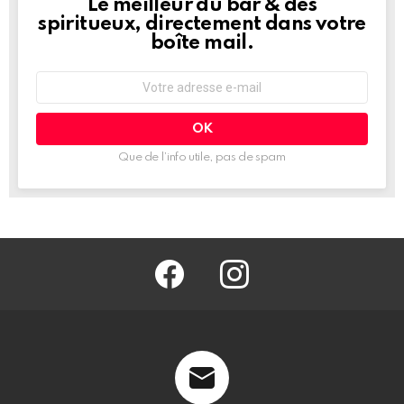
Le meilleur du bar & des
NEWSLETTER
spiritueux, directement dans votre
boîte mail.
Adresse
e-
mail
:
Que de l’info utile, pas de spam
facebook
@barmag.fr