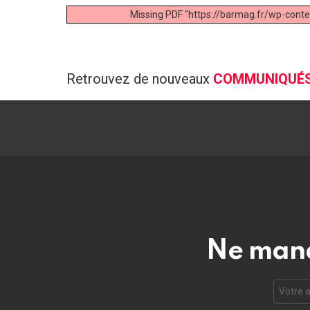
Missing PDF "https://barmag.fr/wp-conte
Retrouvez de nouveaux
COMMUNIQUÉ
Ne manq
Adresse
e-
mail