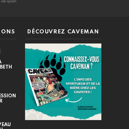
as de spam
IONS
DÉCOUVREZ CAVEMAN
E
A
ABETH
ESSION
R
VEAU