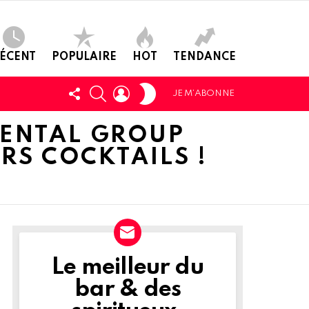
ÉCENT
POPULAIRE
HOT
TENDANCE
SWITCH
SUIVEZ-
CHERCHER
LOGIN
JE M’ABONNE
SKIN
NOUS
MENTAL GROUP
RS COCKTAILS !
Le meilleur du
NEWSLETTER
bar & des