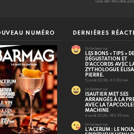
Que de l’info utile, p
UVEAU NUMÉRO
DERNIÈRES RÉACT
Un lecteur sur
LES BONS « TIPS » D
DÉGUSTATION ET
D’ACCORDS AVEC L
ZYTHOLOGUE ÉLIS
PIERRE.
5 août 2026, 6 h 20 min
Un lecteur sur
ISAUTIER MET SES
ARRANGÉS À LA PR
AVEC LA TAPCOOLE
MACHINE
4 août 2026, 18 h 55 min
Un lecteur sur
L’ACERUM : LE NOU