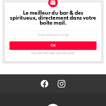
Le meilleur du bar & des
NEWSLETTER
spiritueux, directement dans votre
boîte mail.
Adresse
e-
mail
:
Que de l’info utile, pas de spam
facebook
@barmag.fr