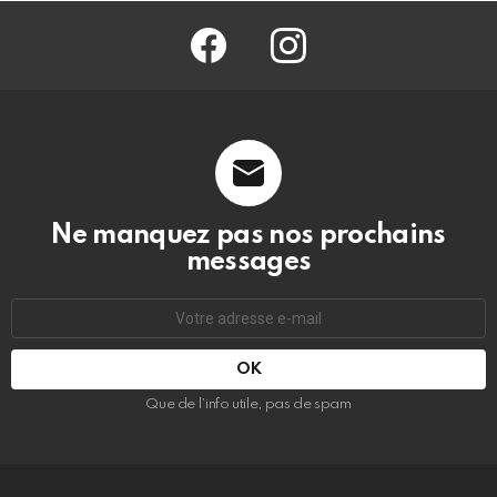
facebook
@barmag.fr
Ne manquez pas nos prochains
messages
Adresse
e-
mail
:
Que de l’info utile, pas de spam