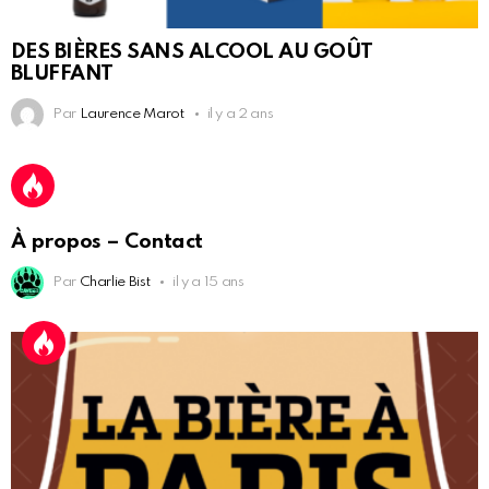
DES BIÈRES SANS ALCOOL AU GOÛT
BLUFFANT
Par
Laurence Marot
il y a 2 ans
À propos – Contact
Par
Charlie Bist
il y a 15 ans