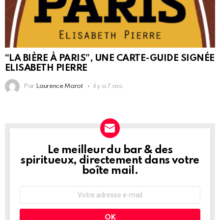
“LA BIÈRE À PARIS”, UNE CARTE-GUIDE SIGNÉE
ELISABETH PIERRE
Par
Laurence Marot
il y a 7 ans
Le meilleur du bar & des
NEWSLETTER
spiritueux, directement dans votre
boîte mail.
Adresse
e-
mail
: