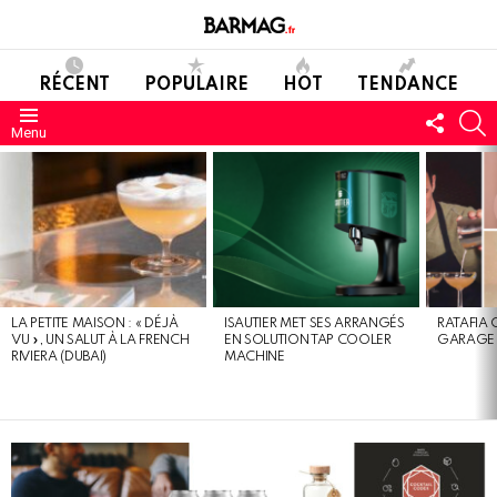
RÉCENT
POPULAIRE
HOT
TENDANCE
SUIVE
C
Menu
NOUS
DERNIERS
MESSAGES
LA PETITE MAISON : « DÉJÀ
ISAUTIER MET SES ARRANGÉS
RATAFIA 
VU », UN SALUT À LA FRENCH
EN SOLUTION TAP COOLER
GARAGE 
RIVIERA (DUBAI)
MACHINE