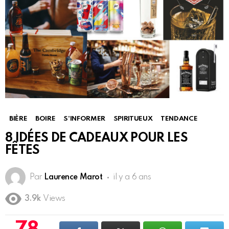
BIÈRE
BOIRE
S'INFORMER
SPIRITUEUX
TENDANCE
8 IDÉES DE CADEAUX POUR LES
FÊTES
Par
Laurence Marot
il y a 6 ans
3.9k
Views