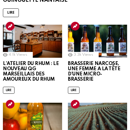
GUINGUETTE NANTAISE
LIRE
4.1k
Views
3.3k
Views
L’ATELIER DU RHUM : LE
BRASSERIE NARCOSE,
NOUVEAU QG
UNE FEMME A LA TÊTE
MARSEILLAIS DES
D’UNE MICRO-
AMOUREUX DU RHUM
BRASSERIE
LIRE
LIRE