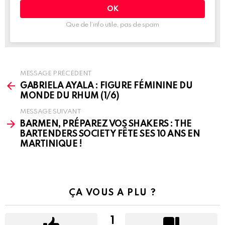
:
Que de l’info utile, pas de spam
MESSAGE PRÉCÉDENT
See
more
GABRIELA AYALA : FIGURE FÉMININE DU
MONDE DU RHUM (1/6)
MESSAGE SUIVANT
BARMEN, PRÉPAREZ VOS SHAKERS : THE
BARTENDERS SOCIETY FÊTE SES 10 ANS EN
MARTINIQUE !
ÇA VOUS A PLU ?
1