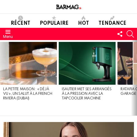
RÉCENT
POPULAIRE
HOT
TENDANCE
SUIVE
C
Menu
NOUS
DERNIERS
MESSAGES
LA PETITE MAISON : « DÉJÀ
ISAUTIER MET SES ARRANGÉS
RATAFIA 
VU », UN SALUT À LA FRENCH
À LA PRESSION AVEC LA
GARAGE 
RIVIERA (DUBAI)
TAPCOOLER MACHINE