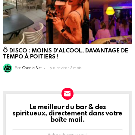
Ô DISCO : MOINS D’ALCOOL, DAVANTAGE DE
TEMPO À POITIERS !
Par
Charlie Bist
il y a environ 3 mois
Le meilleur du bar & des
NEWSLETTER
spiritueux, directement dans votre
boîte mail.
Adresse