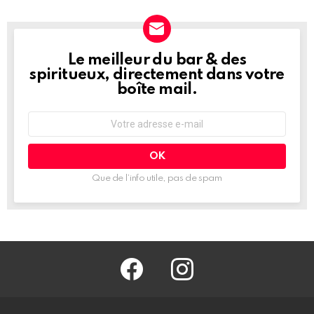
Le meilleur du bar & des
NEWSLETTER
spiritueux, directement dans votre
boîte mail.
Adresse
e-
mail
:
Que de l’info utile, pas de spam
facebook
@barmag.fr