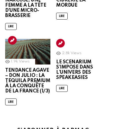
NARCOSE, UNE
CIDRERIE LA
FEMME A LA TÊTE
MORDUE
D’UNE MICRO-
BRASSERIE
LIRE
LIRE
2.8k
Views
1.9k
Views
LE SCENARIUM
S’IMPOSE DANS
TENDANCE AGAVE
L’UNIVERS DES
– DON JULIO : LA
SPEAKEASIES
TEQUILA PREMIUM
À LA CONQUÊTE
LIRE
DE LA FRANCE (1/3)
LIRE