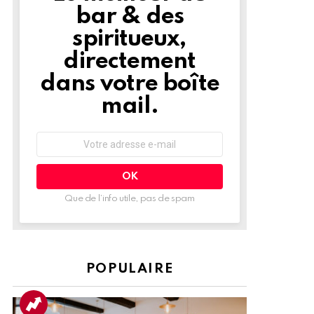
bar & des
spiritueux,
directement
dans votre boîte
mail.
Adresse
e-
mail
:
Que de l’info utile, pas de spam
POPULAIRE