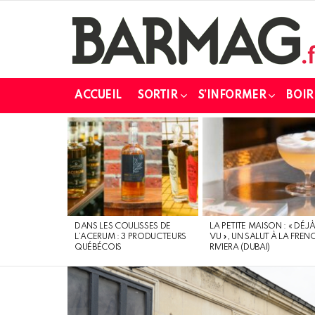
ACCUEIL
SORTIR
S’INFORMER
BOIR
DERNIERS
MESSAGES
DANS LES COULISSES DE
LA PETITE MAISON : « DÉJ
L’ACERUM : 3 PRODUCTEURS
VU », UN SALUT À LA FREN
QUÉBÉCOIS
RIVIERA (DUBAI)