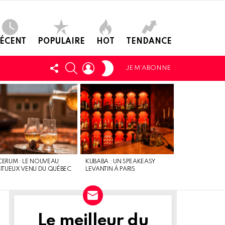
ÉCENT
POPULAIRE
HOT
TENDANCE
SWITCH
SUIVEZ-
CHERCHER
LOGIN
JE M’ABONNE
SKIN
NOUS
CERUM : LE NOUVEAU
KUBABA : UN SPEAKEASY
RITUEUX VENU DU QUÉBEC
LEVANTIN À PARIS
Le meilleur du
NEWSLETTER