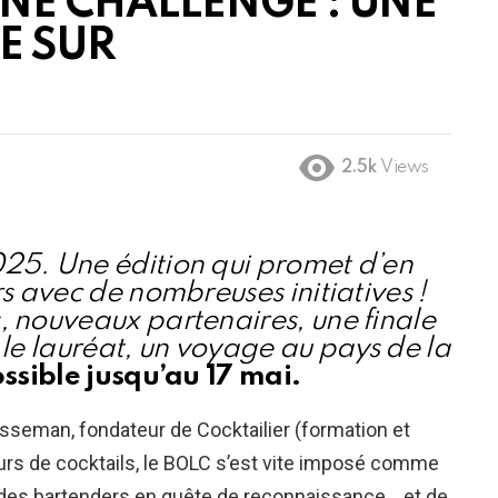
NE CHALLENGE : UNE
E SUR
2.5k
Views
25. Une édition qui promet d’en
rs avec de nombreuses initiatives !
, nouveaux partenaires, une finale
 le lauréat, un voyage au pays de la
ossible jusqu’au 17 mai.
seman, fondateur de Cocktailier (formation et
urs de cocktails, le BOLC s’est vite imposé comme
des bartenders en quête de reconnaissance… et de