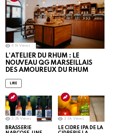
4.1k
Views
L’ATELIER DU RHUM : LE
NOUVEAU QG MARSEILLAIS
DES AMOUREUX DU RHUM
LIRE
3.3k
Views
3.6k
Views
BRASSERIE
LE CIDRE IPA DE LA