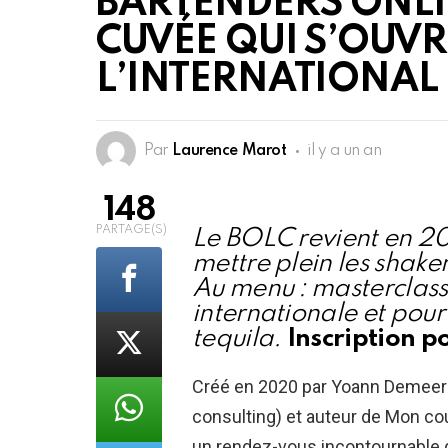
BARTENDERS ONLI
CUVÉE QUI S’OUVR
L’INTERNATIONAL
Par
Laurence Marot
il y a un an
148
PARTAGE(S)
Le BOLC revient en 20
mettre plein les shake
Au menu : masterclass
internationale et pour
tequila.
Inscription p
Créé en 2020 par Yoann Demeers
consulting) et auteur de Mon co
un rendez-vous incontournable 