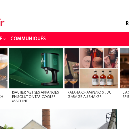
R
E
COMMUNIQUÉS
À
ISAUTIER MET SES ARRANGÉS
RATAFIA CHAMPENOIS : DU
L’A
CH
EN SOLUTION TAP COOLER
GARAGE AU SHAKER
SPI
MACHINE