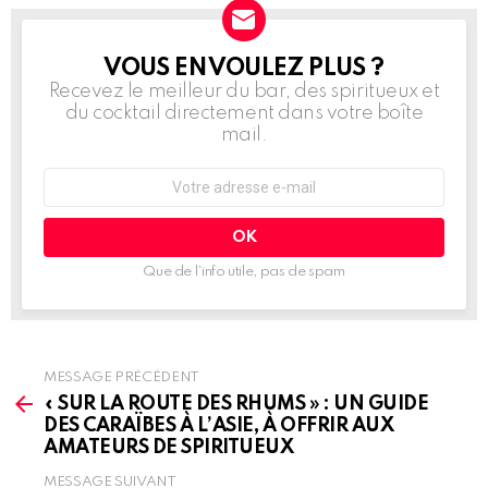
VOUS EN VOULEZ PLUS ?
NEWSLETTER
Recevez le meilleur du bar, des spiritueux et
du cocktail directement dans votre boîte
mail.
Adresse
e-
mail
:
Que de l’info utile, pas de spam
MESSAGE PRÉCÉDENT
See
more
« SUR LA ROUTE DES RHUMS » : UN GUIDE
DES CARAÏBES À L’ASIE, À OFFRIR AUX
AMATEURS DE SPIRITUEUX
MESSAGE SUIVANT