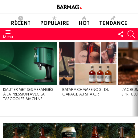
RÉCENT
POPULAIRE
HOT
TENDANCE
SUIVE
C
Menu
NOUS
DERNIERS
MESSAGES
ISAUTIER MET SES ARRANGÉS
RATAFIA CHAMPENOIS : DU
L’ACERUM
À LA PRESSION AVEC LA
GARAGE AU SHAKER
SPIRITUE
TAPCOOLER MACHINE