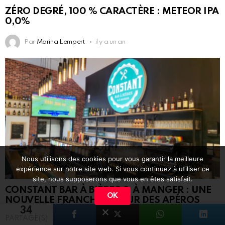
ZÉRO DEGRÉ, 100 % CARACTÈRE : METEOR IPA
0,0%
Par
Marina Lempert
il y a un an
Nous utilisons des cookies pour vous garantir la meilleure
expérience sur notre site web. Si vous continuez à utiliser ce
site, nous supposerons que vous en êtes satisfait.
CONSTANT BAR À BIÈRES & À MANGER : UNE
OK
NOUVELLE FRANCHISE POUR DES APÉROS
MOUSSEUX À MONTLUÇON (3/3)
34
PARTAGE(S)