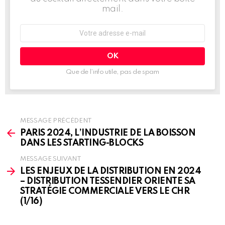
mail.
Adresse
e-
mail
:
Que de l’info utile, pas de spam
MESSAGE PRÉCÉDENT
See
more
PARIS 2024, L’INDUSTRIE DE LA BOISSON
DANS LES STARTING-BLOCKS
MESSAGE SUIVANT
LES ENJEUX DE LA DISTRIBUTION EN 2024
– DISTRIBUTION TESSENDIER ORIENTE SA
STRATÉGIE COMMERCIALE VERS LE CHR
(1/16)