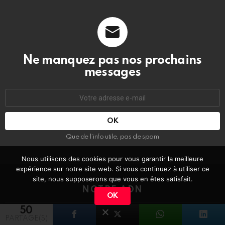
Ne manquez pas nos prochains
messages
Adresse
e-
mail
:
Que de l’info utile, pas de spam
Nous utilisons des cookies pour vous garantir la meilleure
expérience sur notre site web. Si vous continuez à utiliser ce
site, nous supposerons que vous en êtes satisfait.
NOTRE ADN
OK
50
Sortir dans les bars les plus oufs du moment, déguster, se marrer.
PARTAGE(S)