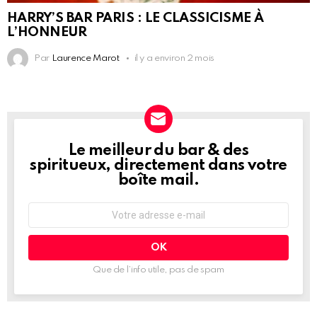
HARRY’S BAR PARIS : LE CLASSICISME À
L’HONNEUR
Par
Laurence Marot
il y a environ 2 mois
Le meilleur du bar & des
NEWSLETTER
spiritueux, directement dans votre
boîte mail.
Adresse
e-
mail
:
Que de l’info utile, pas de spam