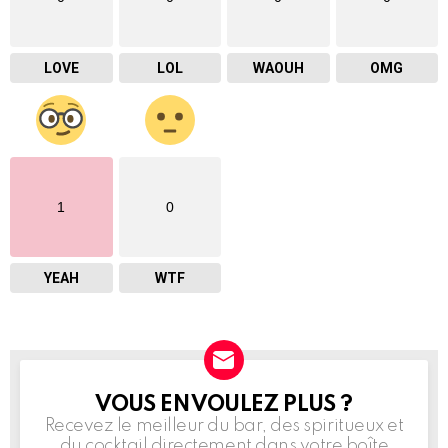
LOVE
LOL
WAOUH
OMG
1
0
YEAH
WTF
VOUS EN VOULEZ PLUS ?
NEWSLETTER
Recevez le meilleur du bar, des spiritueux et
du cocktail directement dans votre boîte