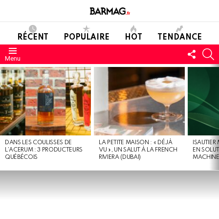
RÉCENT
POPULAIRE
HOT
TENDANCE
SUIVE
C
Menu
NOUS
DERNIERS
MESSAGES
DANS LES COULISSES DE
LA PETITE MAISON : « DÉJÀ
ISAUTIER
L’ACERUM : 3 PRODUCTEURS
VU », UN SALUT À LA FRENCH
EN SOLU
QUÉBÉCOIS
RIVIERA (DUBAI)
MACHIN