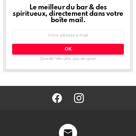
Le meilleur du bar & des
NEWSLETTER
spiritueux, directement dans votre
boîte mail.
Adresse
e-
mail
:
Que de l’info utile, pas de spam
facebook
@barmag.fr