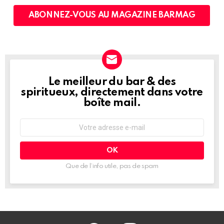
ABONNEZ-VOUS AU MAGAZINE BARMAG
Le meilleur du bar & des
NEWSLETTER
spiritueux, directement dans votre
boîte mail.
Adresse
e-
mail
:
Que de l’info utile, pas de spam