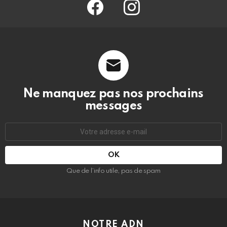
facebook
@barmag.fr
Ne manquez pas nos prochains
messages
Adresse
e-
mail
:
Que de l’info utile, pas de spam
NOTRE ADN