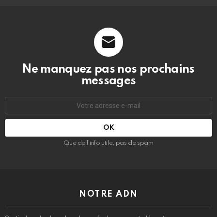
Ne manquez pas nos prochains
messages
Adresse
e-
mail
:
Que de l’info utile, pas de spam
NOTRE ADN