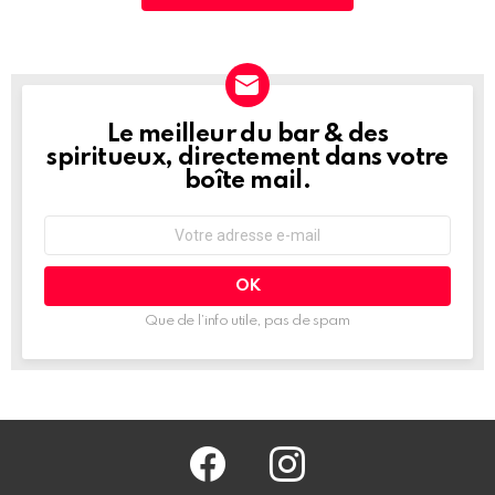
Le meilleur du bar & des
NEWSLETTER
spiritueux, directement dans votre
boîte mail.
Adresse
e-
mail
:
Que de l’info utile, pas de spam
facebook
@barmag.fr