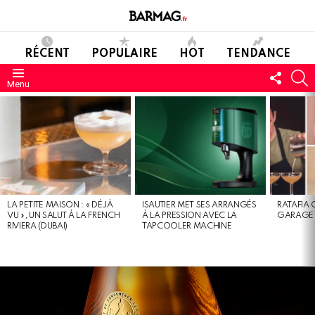
RÉCENT
POPULAIRE
HOT
TENDANCE
SUIVE
C
Menu
NOUS
DERNIERS
MESSAGES
LA PETITE MAISON : « DÉJÀ
ISAUTIER MET SES ARRANGÉS
RATAFIA 
VU », UN SALUT À LA FRENCH
À LA PRESSION AVEC LA
GARAGE 
RIVIERA (DUBAI)
TAPCOOLER MACHINE