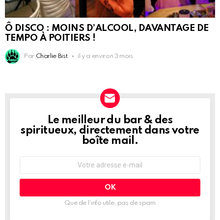
Ô DISCO : MOINS D’ALCOOL, DAVANTAGE DE
TEMPO À POITIERS !
Par
Charlie Bist
il y a environ 3 mois
Le meilleur du bar & des
NEWSLETTER
spiritueux, directement dans votre
boîte mail.
Adresse
e-
mail
:
Que de l’info utile, pas de spam