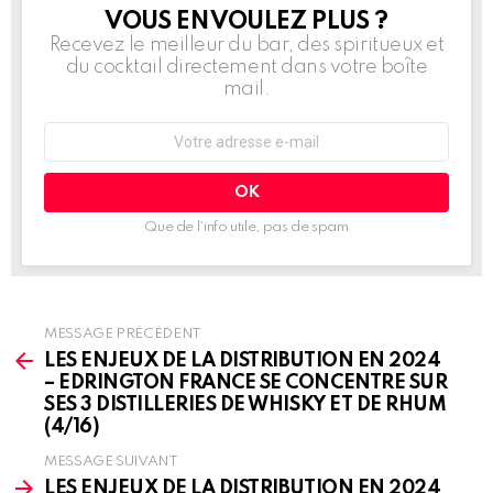
VOUS EN VOULEZ PLUS ?
NEWSLETTER
Recevez le meilleur du bar, des spiritueux et
du cocktail directement dans votre boîte
mail.
Adresse
e-
mail
:
Que de l’info utile, pas de spam
MESSAGE PRÉCÉDENT
See
more
LES ENJEUX DE LA DISTRIBUTION EN 2024
– EDRINGTON FRANCE SE CONCENTRE SUR
SES 3 DISTILLERIES DE WHISKY ET DE RHUM
(4/16)
MESSAGE SUIVANT
LES ENJEUX DE LA DISTRIBUTION EN 2024