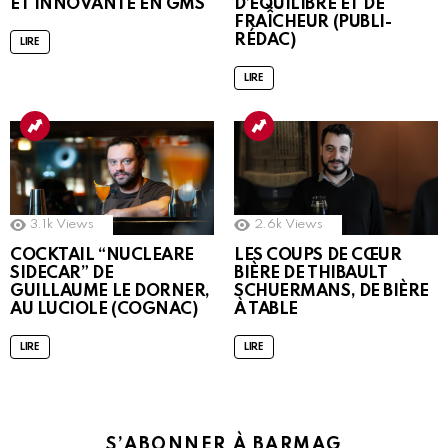
ET INNOVANTE EN GMS
D’ÉQUILIBRE ET DE
FRAÎCHEUR (PUBLI-
RÉDAC)
LIRE
LIRE
3.1k
Views
2.6k
Views
COCKTAIL “NUCLEARE
LES COUPS DE CŒUR
SIDECAR” DE
BIÈRE DE THIBAULT
GUILLAUME LE DORNER,
SCHUERMANS, DE BIÈRE
AU LUCIOLE (COGNAC)
À TABLE
LIRE
LIRE
S’ABONNER À BARMAG