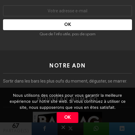
Adresse
e-
mail
:
Que de l’info utile, pas de spam
NOTRE ADN
Sortir dans les bars les plus oufs du moment, déguster, se marrer.
Nous utilisons des cookies pour vous garantir la meilleure
NOUVEAU NUMÉRO
expérience sur notre site web. Si vous continuez à utiliser ce
site, nous supposerons que vous en êtes satisfait.
OK
67
PARTAGE(S)