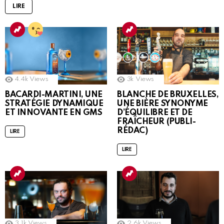
LIRE
4.4k
Views
3k
Views
BACARDI-MARTINI, UNE
BLANCHE DE BRUXELLES,
STRATÉGIE DYNAMIQUE
UNE BIÈRE SYNONYME
ET INNOVANTE EN GMS
D’ÉQUILIBRE ET DE
FRAÎCHEUR (PUBLI-
RÉDAC)
LIRE
LIRE
3.1k
Views
2.6k
Views