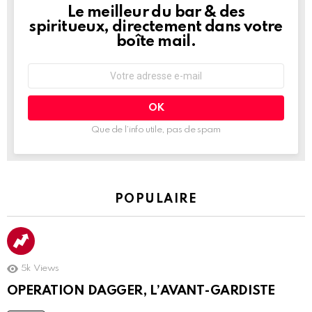
Le meilleur du bar & des
NEWSLETTER
spiritueux, directement dans votre
boîte mail.
Adresse
e-
mail
:
Que de l’info utile, pas de spam
POPULAIRE
5k
Views
OPERATION DAGGER, L’AVANT-GARDISTE