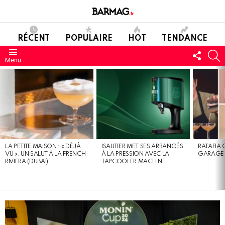
RÉCENT
POPULAIRE
HOT
TENDANCE
SUIVE
C
Menu
NOUS
DERNIERS
MESSAGES
LA PETITE MAISON : « DÉJÀ
ISAUTIER MET SES ARRANGÉS
RATAFIA 
VU », UN SALUT À LA FRENCH
À LA PRESSION AVEC LA
GARAGE 
RIVIERA (DUBAI)
TAPCOOLER MACHINE