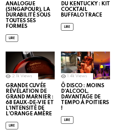
ANALOGUE
DU KENTUCKY : KIT
(SINGAPOUR), LA
COCKTAIL
DURABILITÉ SOUS
BUFFALO TRACE
TOUTES SES
FORMES
LIRE
LIRE
2.1k
Views
1.4k
Views
GRANDE CUVÉE
Ô DISCO : MOINS
RÉVÉLATION DE
D’ALCOOL,
GRAND MARNIER :
DAVANTAGE DE
68 EAUX-DE-VIE ET
TEMPO À POITIERS
L’INTENSITÉ DE
!
L’ORANGE AMÈRE
LIRE
LIRE