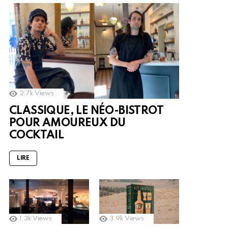
2.7k
Views
CLASSIQUE, LE NÉO-BISTROT
POUR AMOUREUX DU
COCKTAIL
LIRE
1.3k
Views
3.9k
Views