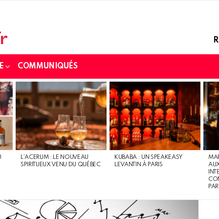
R
E
COMMUNIQUÉS
U
L’ACERUM : LE NOUVEAU
KUBABA : UN SPEAKEASY
MAR
SPIRITUEUX VENU DU QUÉBEC
LEVANTIN À PARIS
AU
INT
CON
PAR