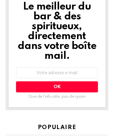
Le meilleur du
NEWSLETTER
bar & des
spiritueux,
directement
dans votre boîte
mail.
Adresse
e-
mail
:
Que de l’info utile, pas de spam
POPULAIRE