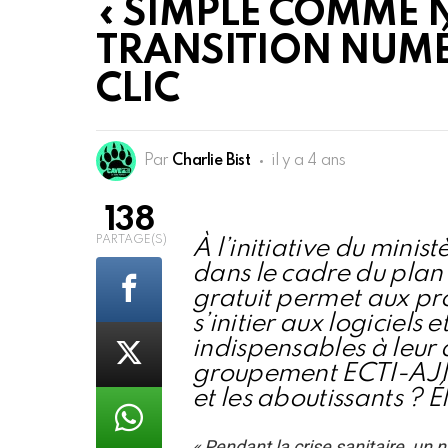
« SIMPLE COMME N
TRANSITION NUMÉ
CLIC
Par
Charlie Bist
il y a 4 ans
138
PARTAGE(S)
À l’initiative du minis
dans le cadre du plan 
gratuit permet aux pr
s’initier aux logiciels 
indispensables à leur 
groupement ECTI-AJI G
et les aboutissants ? 
« Pendant la crise sanitaire, u