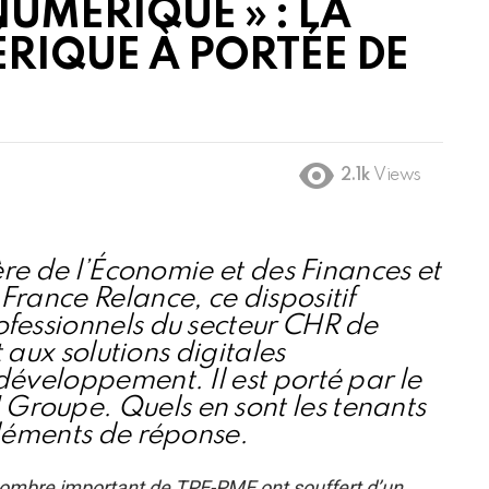
UMÉRIQUE » : LA
RIQUE À PORTÉE DE
2.1k
Views
tère de l’Économie et des Finances et
France Relance, ce dispositif
ofessionnels du secteur CHR de
et aux solutions digitales
développement. Il est porté par le
roupe. Quels en sont les tenants
Éléments de réponse.
n nombre important de TPE-PME ont souffert d’un