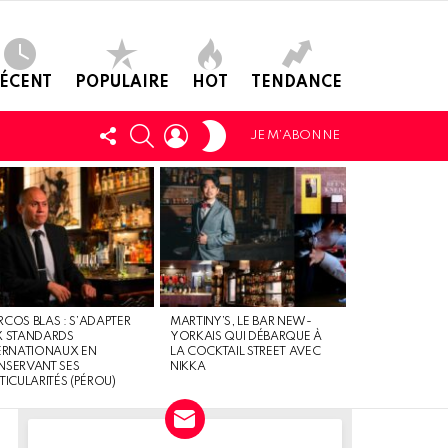
ÉCENT
POPULAIRE
HOT
TENDANCE
SWITCH
SUIVEZ-
CHERCHER
LOGIN
JE M’ABONNE
SKIN
NOUS
COS BLAS : S’ADAPTER
MARTINY’S, LE BAR NEW-
X STANDARDS
YORKAIS QUI DÉBARQUE À
ERNATIONAUX EN
LA COCKTAIL STREET AVEC
SERVANT SES
NIKKA
TICULARITÉS (PÉROU)