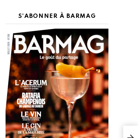
S’ABONNER À BARMAG
SE 
PRO