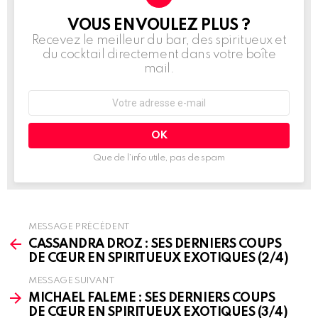
VOUS EN VOULEZ PLUS ?
NEWSLETTER
Recevez le meilleur du bar, des spiritueux et
du cocktail directement dans votre boîte
mail.
Adresse
e-
mail
:
Que de l’info utile, pas de spam
MESSAGE PRÉCÉDENT
See
more
CASSANDRA DROZ : SES DERNIERS COUPS
DE CŒUR EN SPIRITUEUX EXOTIQUES (2/4)
MESSAGE SUIVANT
MICHAEL FALEME : SES DERNIERS COUPS
DE CŒUR EN SPIRITUEUX EXOTIQUES (3/4)