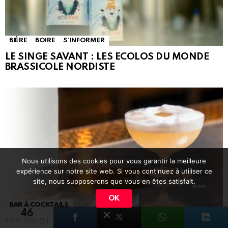
BIÈRE
BOIRE
S'INFORMER
LE SINGE SAVANT : LES ECOLOS DU MONDE
BRASSICOLE NORDISTE
Nous utilisons des cookies pour vous garantir la meilleure
expérience sur notre site web. Si vous continuez à utiliser ce
site, nous supposerons que vous en êtes satisfait.
OK
BAR À COCKTAILS
46
LA PETITE MAISON : « DÉJÀ VU », UN SALUT À
PARTAGE(S)