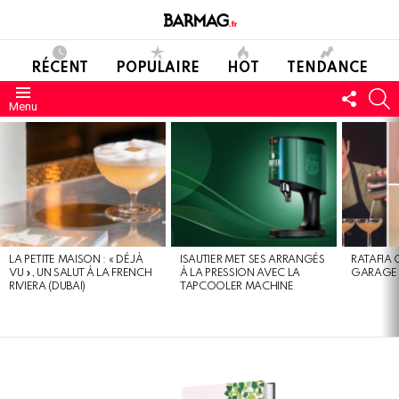
RÉCENT
POPULAIRE
HOT
TENDANCE
SUIVE
C
Menu
NOUS
DERNIERS
MESSAGES
LA PETITE MAISON : « DÉJÀ
ISAUTIER MET SES ARRANGÉS
RATAFIA 
VU », UN SALUT À LA FRENCH
À LA PRESSION AVEC LA
GARAGE 
RIVIERA (DUBAI)
TAPCOOLER MACHINE