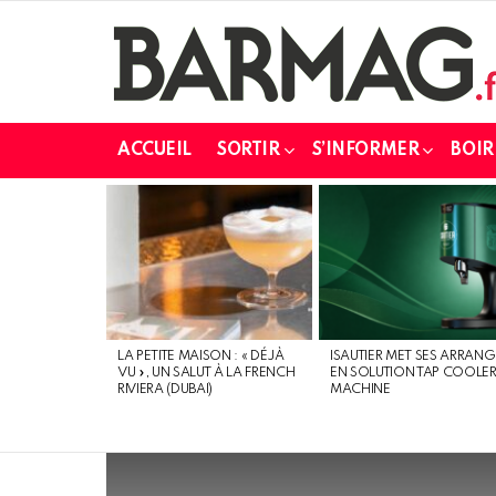
ACCUEIL
SORTIR
S’INFORMER
BOIR
DERNIERS
MESSAGES
LA PETITE MAISON : « DÉJÀ
ISAUTIER MET SES ARRANG
VU », UN SALUT À LA FRENCH
EN SOLUTION TAP COOLE
RIVIERA (DUBAI)
MACHINE