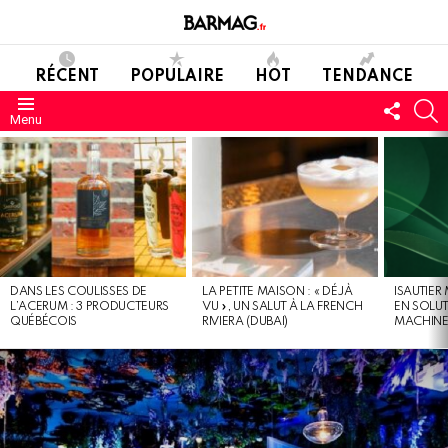
RÉCENT
POPULAIRE
HOT
TENDANCE
SUIVE
C
Menu
NOUS
DERNIERS
MESSAGES
DANS LES COULISSES DE
LA PETITE MAISON : « DÉJÀ
ISAUTIER
L’ACERUM : 3 PRODUCTEURS
VU », UN SALUT À LA FRENCH
EN SOLU
QUÉBÉCOIS
RIVIERA (DUBAI)
MACHIN