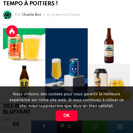
TEMPO À POITIERS !
Par
Charlie Bist
il y a environ 3 mois
Nous utilisons des cookies pour vous garantir la meilleure
expérience sur notre site web. Si vous continuez à utiliser ce
DES BIÈRES SANS ALCOOL AU GOÛT
site, nous supposerons que vous en êtes satisfait.
BLUFFANT
OK
Par
Laurence Marot
il y a 2 ans
46
PARTAGE(S)