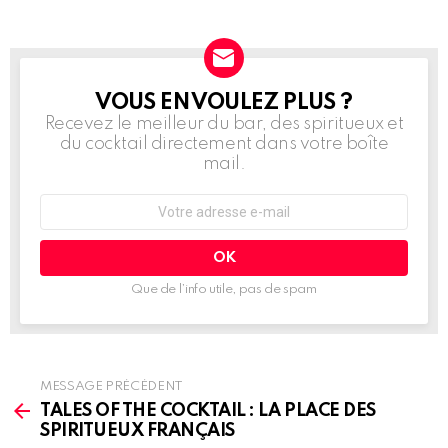
VOUS EN VOULEZ PLUS ?
NEWSLETTER
Recevez le meilleur du bar, des spiritueux et
du cocktail directement dans votre boîte
mail.
Adresse
e-
mail
:
Que de l’info utile, pas de spam
MESSAGE PRÉCÉDENT
See
more
TALES OF THE COCKTAIL : LA PLACE DES
SPIRITUEUX FRANÇAIS