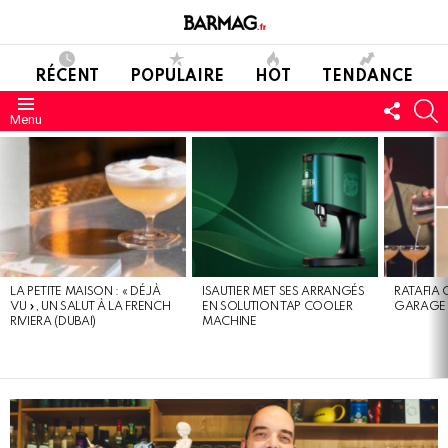
RÉCENT
POPULAIRE
HOT
TENDANCE
SUIVE
C
Menu
NOUS
DERNIERS
MESSAGES
LA PETITE MAISON : « DÉJÀ
ISAUTIER MET SES ARRANGÉS
RATAFIA 
VU », UN SALUT À LA FRENCH
EN SOLUTION TAP COOLER
GARAGE 
RIVIERA (DUBAI)
MACHINE