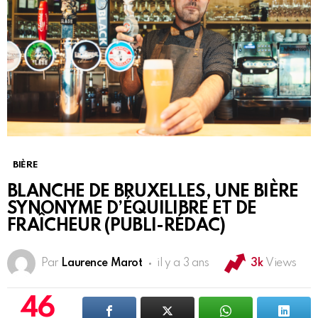
BIÈRE
BLANCHE DE BRUXELLES, UNE BIÈRE
SYNONYME D’ÉQUILIBRE ET DE
FRAÎCHEUR (PUBLI-RÉDAC)
Par
Laurence Marot
il y a 3 ans
3k
Views
46