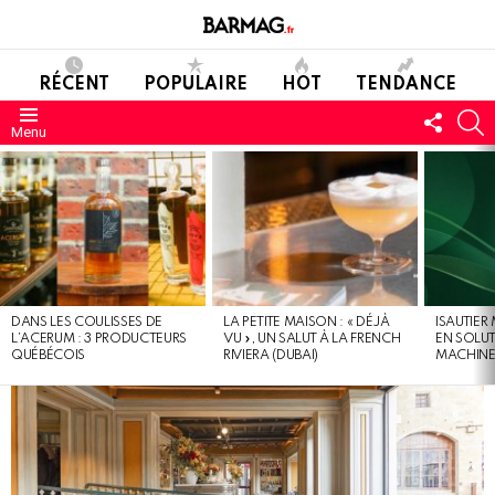
RÉCENT
POPULAIRE
HOT
TENDANCE
SUIVE
C
Menu
NOUS
DERNIERS
MESSAGES
DANS LES COULISSES DE
LA PETITE MAISON : « DÉJÀ
ISAUTIER
L’ACERUM : 3 PRODUCTEURS
VU », UN SALUT À LA FRENCH
EN SOLU
QUÉBÉCOIS
RIVIERA (DUBAI)
MACHIN