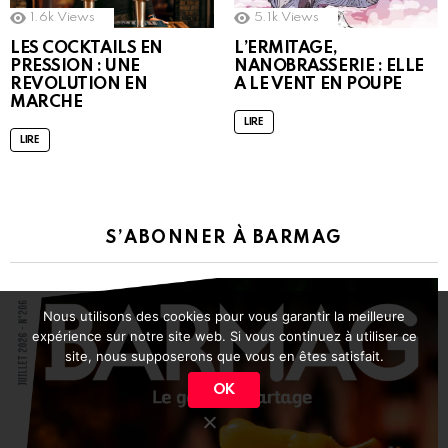
1.6k
Views
5.1k
Views
LES COCKTAILS EN
L’ERMITAGE,
PRESSION : UNE
NANOBRASSERIE : ELLE
REVOLUTION EN
A LE VENT EN POUPE
MARCHE
LIRE
LIRE
S’ABONNER À BARMAG
Nous utilisons des cookies pour vous garantir la meilleure
expérience sur notre site web. Si vous continuez à utiliser ce
site, nous supposerons que vous en êtes satisfait.
OK