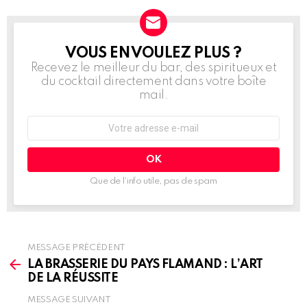
VOUS EN VOULEZ PLUS ?
NEWSLETTER
Recevez le meilleur du bar, des spiritueux et
du cocktail directement dans votre boîte
mail.
Adresse
e-
mail
:
Que de l’info utile, pas de spam
MESSAGE PRÉCÉDENT
See
more
LA BRASSERIE DU PAYS FLAMAND : L’ART
DE LA RÉUSSITE
MESSAGE SUIVANT