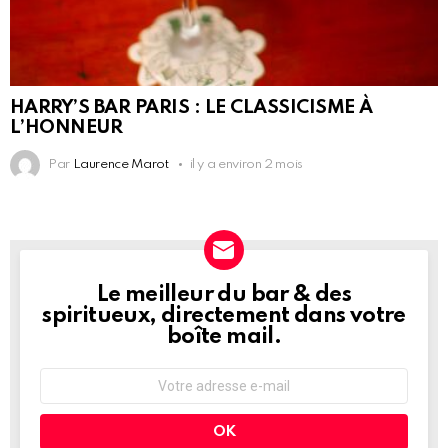
HARRY’S BAR PARIS : LE CLASSICISME À
L’HONNEUR
Par
Laurence Marot
il y a environ 2 mois
Le meilleur du bar & des
NEWSLETTER
spiritueux, directement dans votre
boîte mail.
Adresse
e-
mail
: