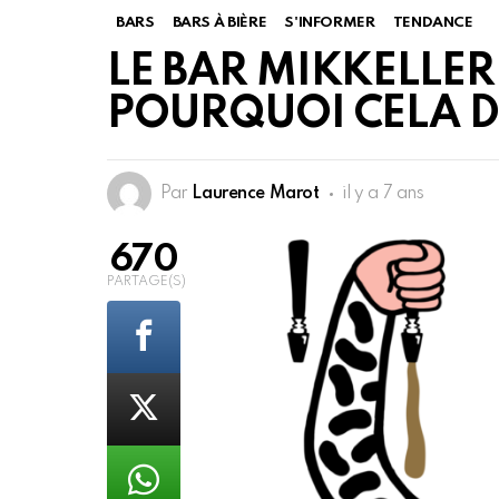
BARS
BARS À BIÈRE
S'INFORMER
TENDANCE
LE BAR MIKKELLER
POURQUOI CELA D
Par
Laurence Marot
il y a 7 ans
670
PARTAGE(S)