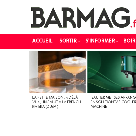
ACCUEIL
SORTIR
S’INFORMER
BOIR
DERNIERS
MESSAGES
LA PETITE MAISON : « DÉJÀ
ISAUTIER MET SES ARRANG
VU », UN SALUT À LA FRENCH
EN SOLUTION TAP COOLE
RIVIERA (DUBAI)
MACHINE