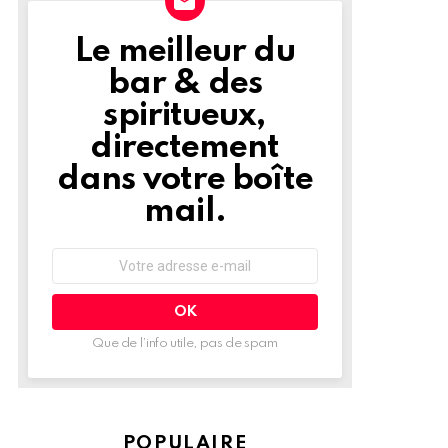
Le meilleur du
NEWSLETTER
bar & des
spiritueux,
directement
dans votre boîte
mail.
Adresse
e-
mail
:
Que de l’info utile, pas de spam
POPULAIRE