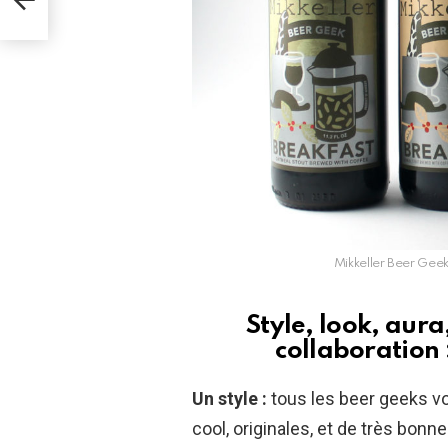
S »
Mikkeller Beer Gee
Style, look, aura
collaboration 
Un style :
tous les beer geeks v
cool, originales, et de très bonn