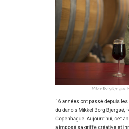
Mikkel Borg Bjergsø, f
16 années ont passé depuis les 
du danois Mikkel Borg Bjergsø, fo
Copenhague. Aujourd’hui, cet a
a imposé sa griffe créative et i