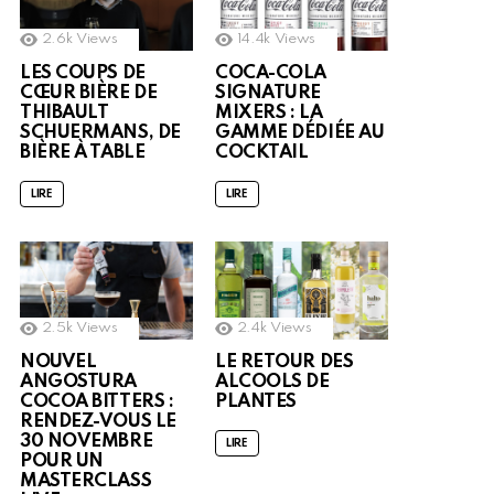
2.6k
Views
14.4k
Views
LES COUPS DE
COCA-COLA
CŒUR BIÈRE DE
SIGNATURE
THIBAULT
MIXERS : LA
SCHUERMANS, DE
GAMME DÉDIÉE AU
BIÈRE À TABLE
COCKTAIL
LIRE
LIRE
2.5k
Views
2.4k
Views
NOUVEL
LE RETOUR DES
ANGOSTURA
ALCOOLS DE
COCOA BITTERS :
PLANTES
RENDEZ-VOUS LE
30 NOVEMBRE
LIRE
POUR UN
MASTERCLASS