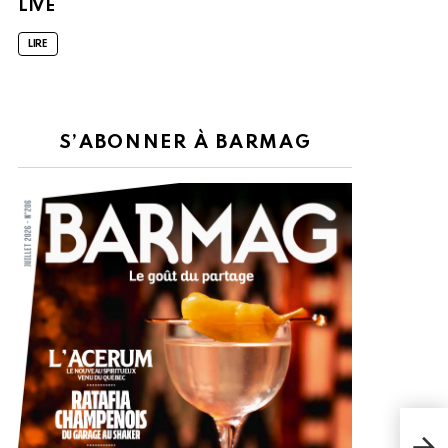
LIVE
LIRE
S’ABONNER À BARMAG
“LA