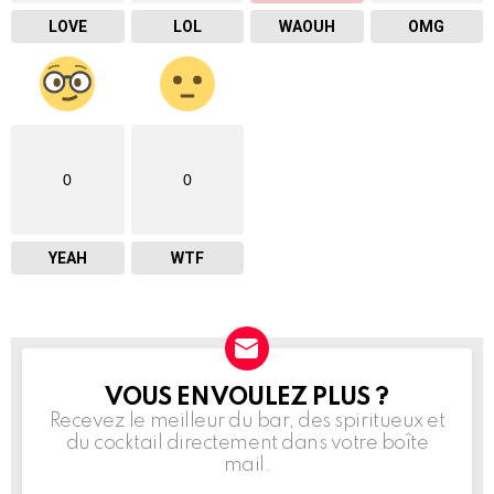
LOVE
LOL
WAOUH
OMG
0
0
YEAH
WTF
VOUS EN VOULEZ PLUS ?
NEWSLETTER
Recevez le meilleur du bar, des spiritueux et
du cocktail directement dans votre boîte
mail.