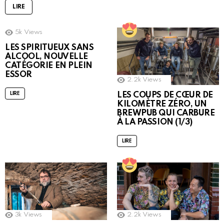
LIRE
5k
Views
LES SPIRITUEUX SANS
ALCOOL, NOUVELLE
CATÉGORIE EN PLEIN
ESSOR
2.2k
Views
LES COUPS DE CŒUR DE
LIRE
KILOMÈTRE ZÉRO, UN
BREWPUB QUI CARBURE
À LA PASSION (1/3)
LIRE
3k
Views
2.2k
Views