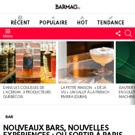
RÉCENT
POPULAIRE
HOT
TENDANCE
SUIVE
C
Menu
NOUS
DERNIERS
MESSAGES
DANS LES COULISSES DE
LA PETITE MAISON : « DÉJÀ
ISAUTIER
L’ACERUM : 3 PRODUCTEURS
VU », UN SALUT À LA FRENCH
EN SOLU
QUÉBÉCOIS
RIVIERA (DUBAI)
MACHIN
BAR
NOUVEAUX BARS, NOUVELLES