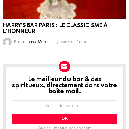
HARRY’S BAR PARIS : LE CLASSICISME À
L’HONNEUR
Par
Laurence Marot
il y a environ 2 mois
Le meilleur du bar & des
NEWSLETTER
spiritueux, directement dans votre
boîte mail.
Adresse
e-
mail
:
Que de l’info utile, pas de spam