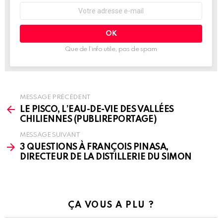
Adresse
e-
mail
:
Que de l’info utile, pas de spam
MESSAGE PRÉCÉDENT
See
more
LE PISCO, L’EAU-DE-VIE DES VALLÉES
CHILIENNES (PUBLIREPORTAGE)
MESSAGE SUIVANT
3 QUESTIONS À FRANÇOIS PINASA,
DIRECTEUR DE LA DISTILLERIE DU SIMON
ÇA VOUS A PLU ?