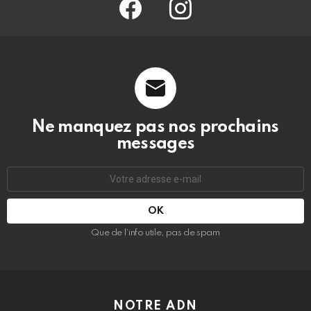
Ne manquez pas nos prochains
messages
Adresse
e-
mail
:
Que de l’info utile, pas de spam
NOTRE ADN