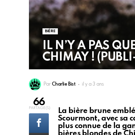
BIÈRE
IL N’Y A PAS QU
CHIMAY ! (PUBL
Par
Charlie Bist
il y a 3 ans
66
PARTAGE(S)
La bière brune embl
Scourmont, avec sa ca
plus connue de la ga
bières blondes de Ch