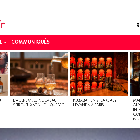
R
E
COMMUNIQUÉS
U
L’ACERUM : LE NOUVEAU
KUBABA : UN SPEAKEASY
MAR
SPIRITUEUX VENU DU QUÉBEC
LEVANTIN À PARIS
AU
INT
CON
PAR