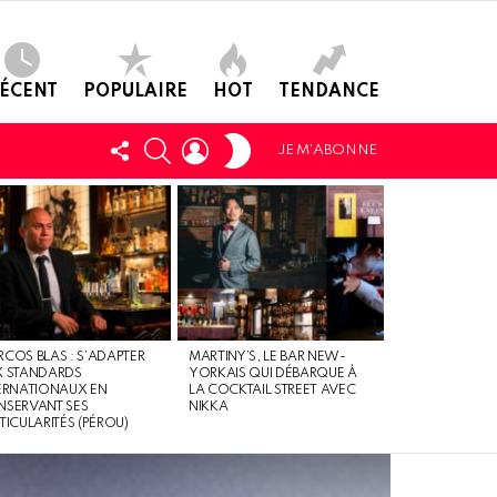
ÉCENT
POPULAIRE
HOT
TENDANCE
SWITCH
SUIVEZ-
CHERCHER
LOGIN
JE M’ABONNE
SKIN
NOUS
COS BLAS : S’ADAPTER
MARTINY’S, LE BAR NEW-
X STANDARDS
YORKAIS QUI DÉBARQUE À
ERNATIONAUX EN
LA COCKTAIL STREET AVEC
SERVANT SES
NIKKA
TICULARITÉS (PÉROU)