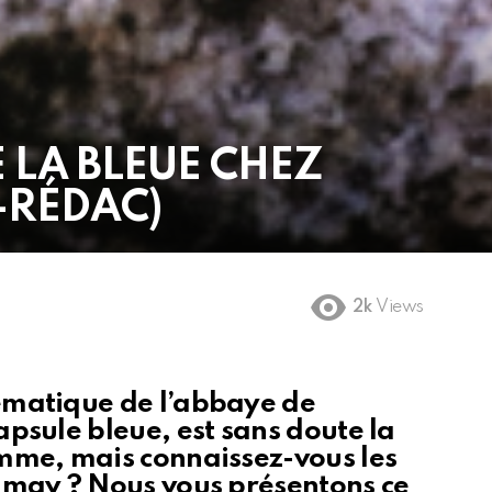
E LA BLEUE CHEZ
I-RÉDAC)
2k
Views
ématique de l’abbaye de
psule bleue, est sans doute la
mme, mais connaissez-vous les
imay ? Nous vous présentons ce