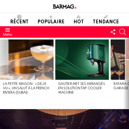
RÉCENT
POPULAIRE
HOT
TENDANCE
SUIVE
C
Menu
NOUS
DERNIERS
MESSAGES
LA PETITE MAISON : « DÉJÀ
ISAUTIER MET SES ARRANGÉS
RATAFIA 
VU », UN SALUT À LA FRENCH
EN SOLUTION TAP COOLER
GARAGE 
RIVIERA (DUBAI)
MACHINE