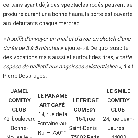
certains ayant déjà des spectacles rodés peuvent se
produire durant une bonne heure, la porte est ouverte
aux débutants chaque mercredi.
« Il suffit d’envoyer un mail et d’avoir un sketch d’une
durée de 3 à 5 minutes »
, ajoute-t-il. De quoi susciter
des vocations mais aussi et surtout des rires,
« cette
espèce de palliatif aux angoisses existentielles »
, dixit
Pierre Desproges.
JAMEL
LE SMILE
LE PANAME
COMEDY
LE FRIDGE
COMEDY
ART CAFÉ
CLUB
COMEDY
CLUB
14, rue de la
42, boulevard
164, rue
24, rue Jean-
Fontaine-au-
Bonne-
Saint-Denis –
Jaurès –
Roi – 75011
Nouvelle –
75002 Paris
44000