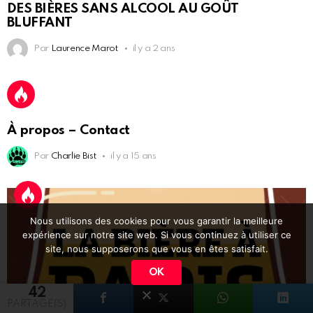
DES BIÈRES SANS ALCOOL AU GOÛT
BLUFFANT
Par
Laurence Marot
il y a 2 ans
À propos – Contact
Par
Charlie Bist
il y a 15 ans
Nous utilisons des cookies pour vous garantir la meilleure
expérience sur notre site web. Si vous continuez à utiliser ce
site, nous supposerons que vous en êtes satisfait.
OK
42
PARTAGE(S)