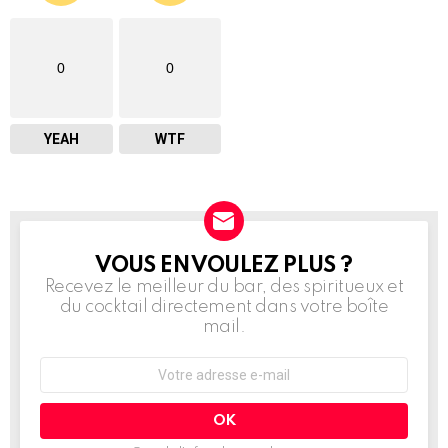
0
0
YEAH
WTF
VOUS EN VOULEZ PLUS ?
NEWSLETTER
Recevez le meilleur du bar, des spiritueux et
du cocktail directement dans votre boîte
mail.
Adresse
e-
mail
: