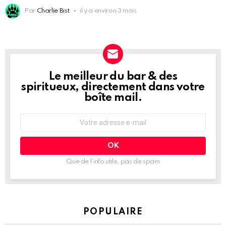
Par
Charlie Bist
il y a environ 3 mois
Le meilleur du bar & des
NEWSLETTER
spiritueux, directement dans votre
boîte mail.
Adresse
e-
mail
:
Que de l’info utile, pas de spam
POPULAIRE