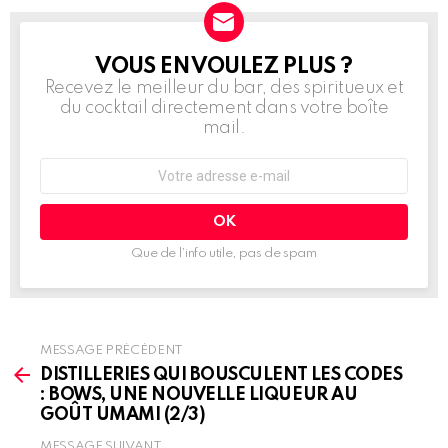
VOUS EN VOULEZ PLUS ?
NEWSLETTER
Recevez le meilleur du bar, des spiritueux et
du cocktail directement dans votre boîte
mail.
Adresse
e-
mail
:
Que de l’info utile, pas de spam
MESSAGE PRÉCÉDENT
See
more
DISTILLERIES QUI BOUSCULENT LES CODES
: BOWS, UNE NOUVELLE LIQUEUR AU
GOÛT UMAMI (2/3)
MESSAGE SUIVANT