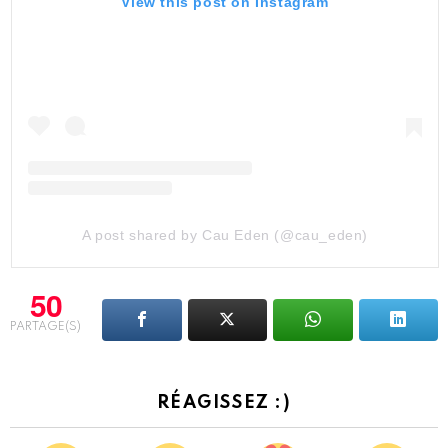
View this post on Instagram
A post shared by Cau Eden (@cau_eden)
50
PARTAGE(S)
RÉAGISSEZ :)