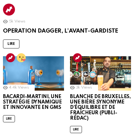
5k
Views
OPERATION DAGGER, L’AVANT-GARDISTE
LIRE
4.4k
Views
3k
Views
BACARDI-MARTINI, UNE
BLANCHE DE BRUXELLES,
STRATÉGIE DYNAMIQUE
UNE BIÈRE SYNONYME
ET INNOVANTE EN GMS
D’ÉQUILIBRE ET DE
FRAÎCHEUR (PUBLI-
RÉDAC)
LIRE
LIRE