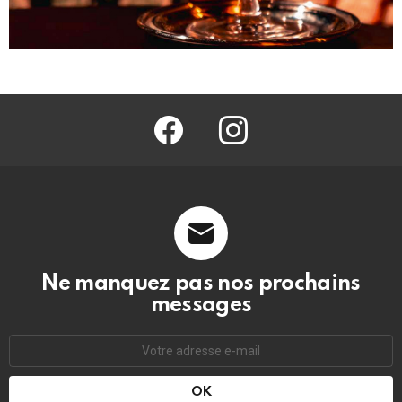
facebook
@barmag.fr
Ne manquez pas nos prochains
messages
Adresse
e-
mail
: