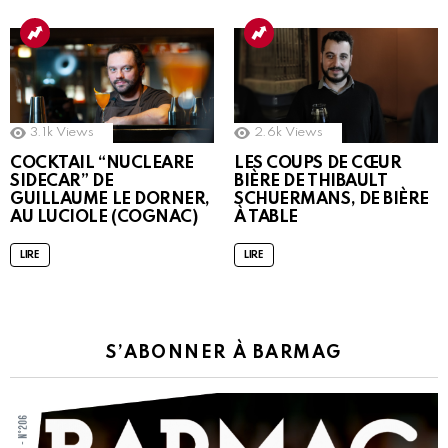
3.1k
Views
2.6k
Views
COCKTAIL “NUCLEARE
LES COUPS DE CŒUR
SIDECAR” DE
BIÈRE DE THIBAULT
GUILLAUME LE DORNER,
SCHUERMANS, DE BIÈRE
AU LUCIOLE (COGNAC)
À TABLE
LIRE
LIRE
S’ABONNER À BARMAG