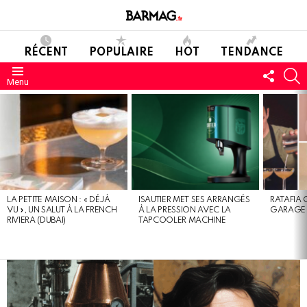
RÉCENT
POPULAIRE
HOT
TENDANCE
SUIVE
C
Menu
NOUS
DERNIERS
MESSAGES
LA PETITE MAISON : « DÉJÀ
ISAUTIER MET SES ARRANGÉS
RATAFIA 
VU », UN SALUT À LA FRENCH
À LA PRESSION AVEC LA
GARAGE 
RIVIERA (DUBAI)
TAPCOOLER MACHINE